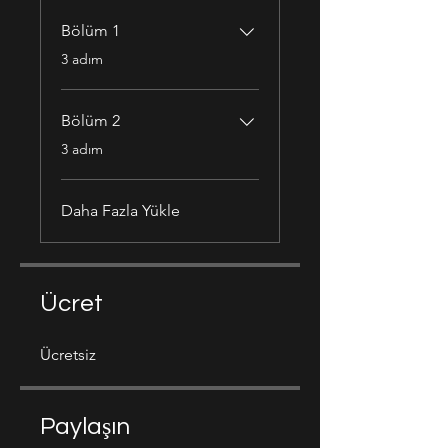
Bölüm 1
.
3 adım
Bölüm 2
.
3 adım
Daha Fazla Yükle
Ücret
Ücretsiz
Paylaşın