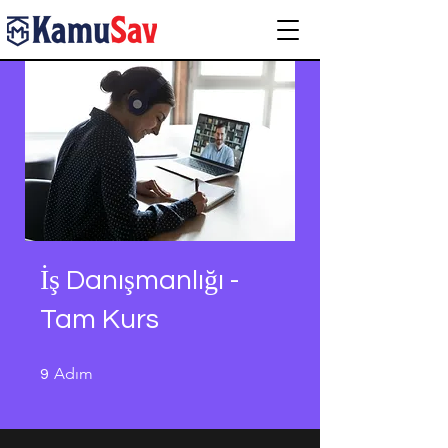
İş Danışmanlığı -
Tam Kurs
9 Adım
Adım
9